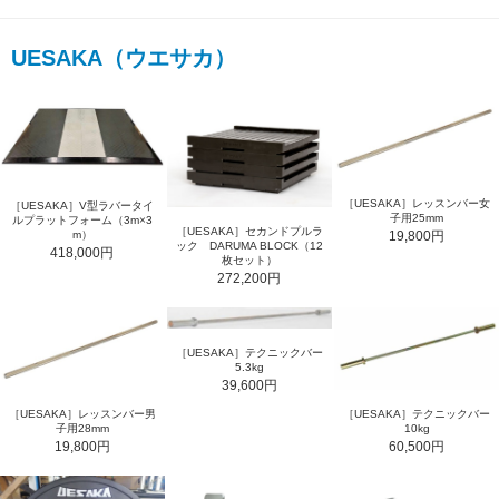
UESAKA（ウエサカ）
［UESAKA］レッスンバー女
［UESAKA］V型ラバータイ
子用25mm
ルプラットフォーム（3m×3
［UESAKA］セカンドプルラ
19,800円
m）
ック DARUMA BLOCK（12
418,000円
枚セット）
272,200円
［UESAKA］テクニックバー
5.3kg
39,600円
［UESAKA］レッスンバー男
［UESAKA］テクニックバー
子用28mm
10kg
19,800円
60,500円