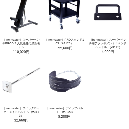
［Ironmaster］スーパーベン
［Ironmaster］PROスタンド1
［Ironmaster］スーパーベン
チPRO V2 人気機種の最新モ
65（#3120）
チ用アタッチメント「ベンチ
デル
ハンドル」(#3112)
155,600円
110,020円
4,900円
［Ironmaster］クイックロッ
［Ironmaster］ディップベル
ク・メイスハンドル（#311
ト (#3223)
3）
8,200円
32,660円