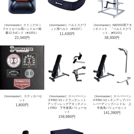
［Ironmaster］クイックロッ
［Ironmaster］ベルトスクワ
［Ironmaster］IM2000用アタ
クケトルベル用ハンドルー軽
ット用ベルト（#3337）
ッチメント 「ベルトスクワ
量12.5ポンド（#1051）
ット」(#3101)
11,430円
22,340円
38,300円
［Ironmaster］ ステッカーセ
［Ironmaster］スーパーベン
［Ironmaster］スーパーベン
ット
チPRO V2＋クランチシット
チPRO V2＋チンアップバー
アップ＋レッグアタッチメン
＋バーディップハンドル 上
1,800円
トPRO 下半身系バリューセ
半身系バリューセット
ット
141,390円
158,980円