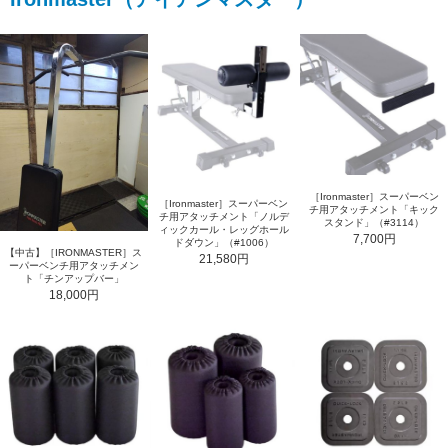
［Ironmaster］スーパーベン
［Ironmaster］スーパーベン
チ用アタッチメント「キック
チ用アタッチメント「ノルデ
スタンド」（#3114）
ィックカール・レッグホール
7,700円
ドダウン」（#1006）
【中古】［IRONMASTER］ス
21,580円
ーパーベンチ用アタッチメン
ト「チンアップバー」
18,000円