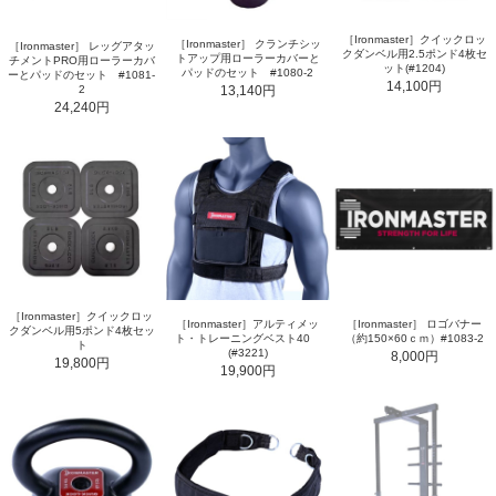
［Ironmaster］クイックロッ
［Ironmaster］ クランチシッ
［Ironmaster］ レッグアタッ
クダンベル用2.5ポンド4枚セ
トアップ用ローラーカバーと
チメントPRO用ローラーカバ
ット(#1204)
パッドのセット #1080-2
ーとパッドのセット #1081-
14,100円
13,140円
2
24,240円
［Ironmaster］クイックロッ
［Ironmaster］アルティメッ
［Ironmaster］ ロゴバナー
クダンベル用5ポンド4枚セッ
ト・トレーニングベスト40
（約150×60ｃｍ）#1083-2
ト
(#3221)
8,000円
19,800円
19,900円