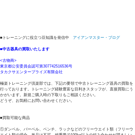
■トレーニングに役立つ豆知識を発信中
アイアンマスター・ブログ
■中古器具の買取いたします
<古物商>
東京都公安委員会認可第307742516536号
タカクサエンタープライズ有限会社
極楽トレーニング倶楽部では、下記の要領で中古トレーニング器具の買取を
行っております。トレーニング経験豊富な目利きスタッフが、直接買取にう
かがいます。新規ご購入時の下取りもご相談ください。
どうぞ、お気軽にお問い合わせください。
■買取可能な商品
①ダンベル、バーベル、ベンチ、ラックなどのフリーウエイト類（フリーウ
エイト類の場合、単品は不可。総重量で100kg以上の組み合わせが望ましい