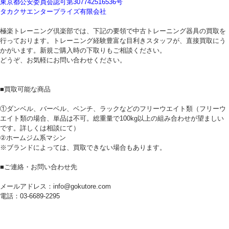
東京都公安委員会認可第307742516536号
タカクサエンタープライズ有限会社
極楽トレーニング倶楽部では、下記の要領で中古トレーニング器具の買取を
行っております。トレーニング経験豊富な目利きスタッフが、直接買取にう
かがいます。新規ご購入時の下取りもご相談ください。
どうぞ、お気軽にお問い合わせください。
■買取可能な商品
①ダンベル、バーベル、ベンチ、ラックなどのフリーウエイト類（フリーウ
エイト類の場合、単品は不可。総重量で100kg以上の組み合わせが望ましい
です。詳しくは相談にて）
②ホームジム系マシン
※ブランドによっては、買取できない場合もあります。
■ご連絡・お問い合わせ先
メールアドレス：info@gokutore.com
電話：03-6689-2295