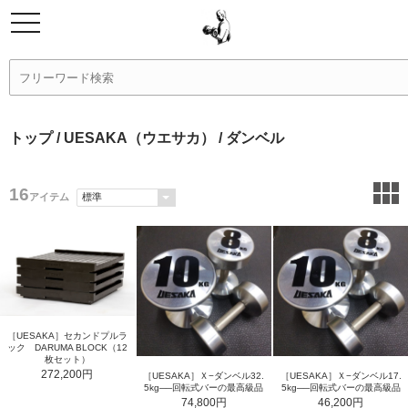
トップ
/
UESAKA（ウエサカ）
/ ダンベル
16
アイテム
［UESAKA］セカンドプルラ
ック DARUMA BLOCK（12
枚セット）
272,200円
［UESAKA］Ｘ−ダンベル32.
［UESAKA］Ｘ−ダンベル17.
5kg──回転式バーの最高級品
5kg──回転式バーの最高級品
74,800円
46,200円