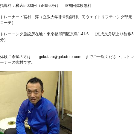
指導料：税込5,000円（正味60分） ※初回体験無料
トレーナー：宮村 淳（立教大学非常勤講師、同ウエイトリフティング部元
コーチ）
トレーニング施設所在地：東京都墨田区京島1-41-6 （京成曳舟駅より徒歩3
分）
体験ご希望の方は、 gokutaro@gokutore.com までご一報ください。↓トレ
ーナーの宮村です。