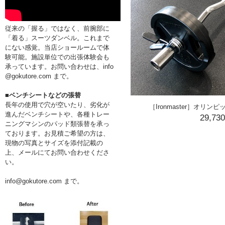
従来の「握る」ではなく、前腕部に
「着る」スーツダンベル。これまで
にない感覚。当店ショールームで体
験可能。施設単位での出張体験会も
承っています。お問い合わせは、info
@gokutore.com まで。
■ベンチシートなどの張替
長年の使用で穴が空いたり、劣化が
［Ironmaster］オリ
進んだベンチシートや、各種トレー
29,73
ニングマシンのパッド類張替を承っ
ております。お見積ご希望の方は、
現物の写真とサイズを添付記載の
上、メールにてお問い合わせくださ
い。
info@gokutore.com まで。