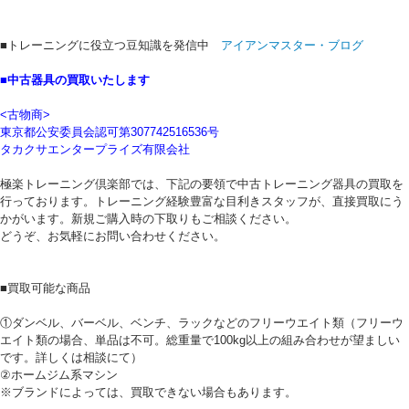
■トレーニングに役立つ豆知識を発信中
アイアンマスター・ブログ
■中古器具の買取いたします
<古物商>
東京都公安委員会認可第307742516536号
タカクサエンタープライズ有限会社
極楽トレーニング倶楽部では、下記の要領で中古トレーニング器具の買取を
行っております。トレーニング経験豊富な目利きスタッフが、直接買取にう
かがいます。新規ご購入時の下取りもご相談ください。
どうぞ、お気軽にお問い合わせください。
■買取可能な商品
①ダンベル、バーベル、ベンチ、ラックなどのフリーウエイト類（フリーウ
エイト類の場合、単品は不可。総重量で100kg以上の組み合わせが望ましい
です。詳しくは相談にて）
②ホームジム系マシン
※ブランドによっては、買取できない場合もあります。