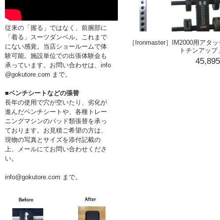
従来の「握る」ではなく、前腕部に
「着る」スーツダンベル。これまで
［Ironmaster］IM2000
にない感覚。当店ショールームで体
トチンアップ」(
験可能。施設単位での出張体験会も
45,89
承っています。お問い合わせは、info
@gokutore.com まで。
■ベンチシートなどの張替
長年の使用で穴が空いたり、劣化が
進んだベンチシートや、各種トレー
ニングマシンのパッド類張替を承っ
ております。お見積ご希望の方は、
現物の写真とサイズを添付記載の
上、メールにてお問い合わせくださ
い。
info@gokutore.com まで。