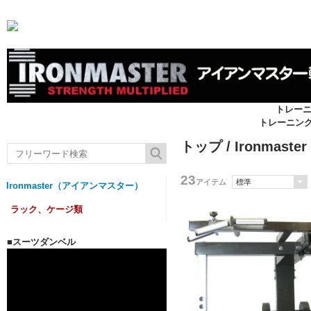
トレー
トレーニン
トップ
/
Ironmas
23
アイテム
Ironmaster（アイアンマスター）
ラック、ケージ類
■スーツダンベル