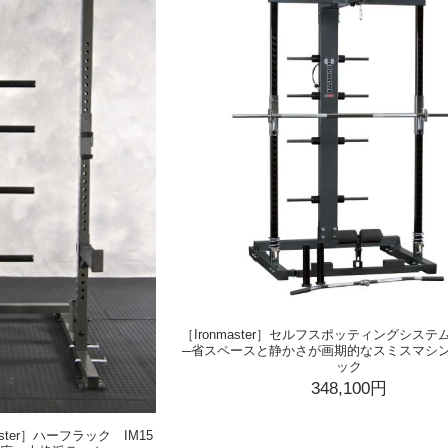
［Ironmaster］セルフスポッティングシステム 
─省スペースと静かさが画期的なスミスマシ
ック
348,100円
ster］ハーフラック IM15