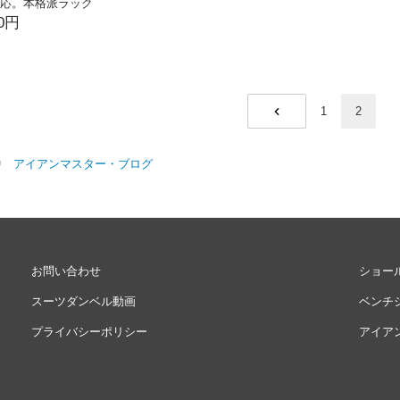
対応。本格派ラック
60円
1
2
PREV
信中
アイアンマスター・ブログ
お問い合わせ
ショー
スーツダンベル動画
ベンチ
プライバシーポリシー
アイア