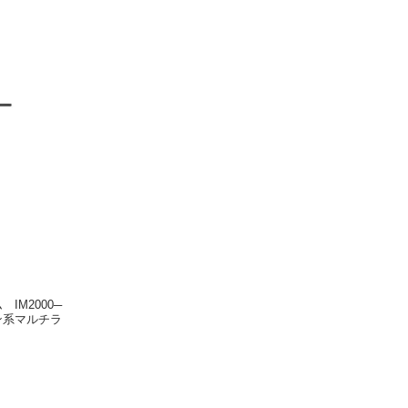
IM2000─
ン系マルチラ