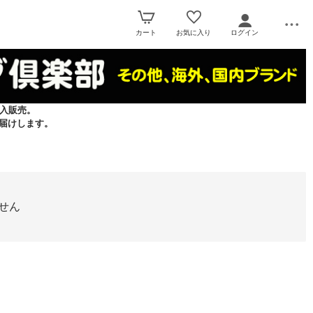
カート
お気に入り
ログイン
入販売。
届けします。
せん