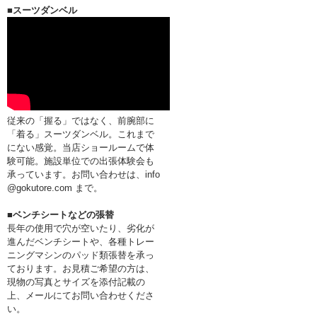
■スーツダンベル
従来の「握る」ではなく、前腕部に
「着る」スーツダンベル。これまで
にない感覚。当店ショールームで体
験可能。施設単位での出張体験会も
承っています。お問い合わせは、info
@gokutore.com まで。
■ベンチシートなどの張替
長年の使用で穴が空いたり、劣化が
進んだベンチシートや、各種トレー
ニングマシンのパッド類張替を承っ
ております。お見積ご希望の方は、
現物の写真とサイズを添付記載の
上、メールにてお問い合わせくださ
い。