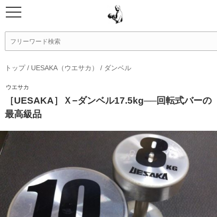
トップ
/
UESAKA（ウエサカ）
/
ダンベル
ウエサカ
［UESAKA］Ｘ−ダンベル17.5kg──回転式バーの
最高級品