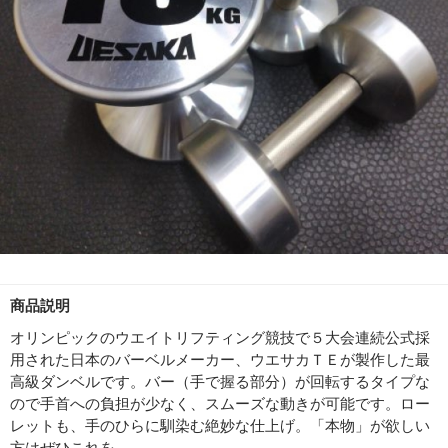
商品説明
オリンピックのウエイトリフティング競技で５大会連続公式採
用された日本のバーベルメーカー、ウエサカＴＥが製作した最
高級ダンベルです。バー（手で握る部分）が回転するタイプな
ので手首への負担が少なく、スムーズな動きが可能です。ロー
レットも、手のひらに馴染む絶妙な仕上げ。「本物」が欲しい
方はぜひこれを。