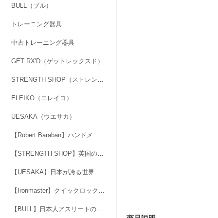
BULL（ブル）
トレーニング器具
中古トレーニング器具
GET RX'D（ゲットレックスド）
STRENGTH SHOP（ストレングスショップ）
ELEIKO（エレイコ）
UESAKA（ウエサカ）
【Robert Baraban】ハンドメイドのアジャスタブル・ハンドグリッパー
【STRENGTH SHOP】英国の人気ブランド「力」マーク
【UESAKA】日本が誇る世界基準のブランド。最高品質のバーベル、ダンベル
【Ironmaster】クイックロックダンベル＆スーパーベンチ
【BULL】日本人アスリートのためにつくられた本格フリーウエイトブランド