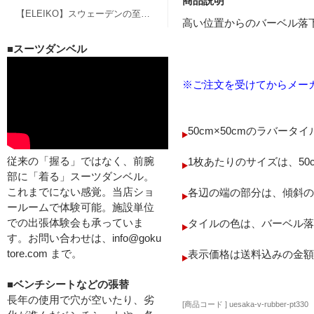
商品説明
【ELEIKO】スウェーデンの至宝、エレイコのバーベル、グッズ
高い位置からのバーベル落
■スーツダンベル
※ご注文を受けてからメー
50cm×50cmのラバー
従来の「握る」ではなく、前腕
1枚あたりのサイズは、50cm
部に「着る」スーツダンベル。
これまでにない感覚。当店ショ
各辺の端の部分は、傾斜の
ールームで体験可能。施設単位
での出張体験会も承っていま
タイルの色は、バーベル落
す。お問い合わせは、info@goku
tore.com まで。
表示価格は送料込みの金額
■ベンチシートなどの張替
長年の使用で穴が空いたり、劣
[商品コード ] uesaka-v-rubber-pt330