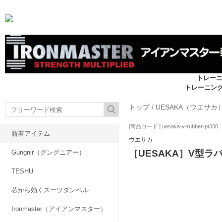
トレー
トレーニン
トップ
/
UESAKA（ウエサカ
[商品コード ] uesaka-v-rubber-pt330
新着アイテム
ウエサカ
［UESAKA］V型ラ
Gungnir（グングニアー）
TESHU
芯から効くスーツダンベル
Ironmaster（アイアンマスター）