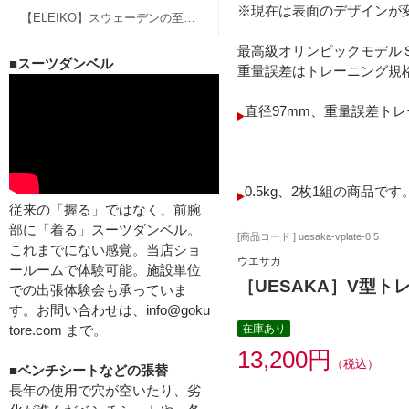
※現在は表面のデザインが
【ELEIKO】スウェーデンの至宝、エレイコのバーベル、グッズ
最高級オリンピックモデル
■スーツダンベル
重量誤差はトレーニング規
直径97mm、重量誤差ト
0.5kg、2枚1組の商品です
従来の「握る」ではなく、前腕
部に「着る」スーツダンベル。
[商品コード ] uesaka-vplate-0.5
これまでにない感覚。当店ショ
ウエサカ
ールームで体験可能。施設単位
［UESAKA］V型ト
での出張体験会も承っていま
す。お問い合わせは、info@goku
tore.com まで。
在庫あり
13,200円
（税込）
■ベンチシートなどの張替
長年の使用で穴が空いたり、劣