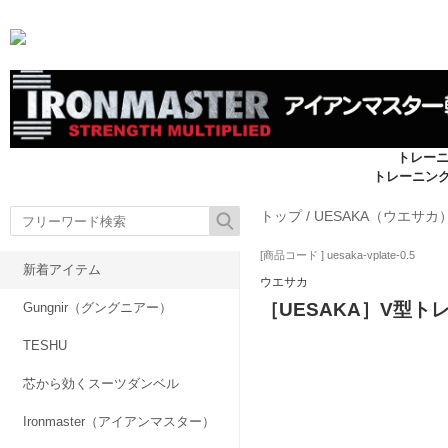
トレー
トレーニン
トップ
/
UESAKA（ウエサカ
[商品コード ] uesaka-vplate-0.5
新着アイテム
ウエサカ
［UESAKA］V型ト
Gungnir（グングニアー）
TESHU
芯から効くスーツダンベル
Ironmaster（アイアンマスター）