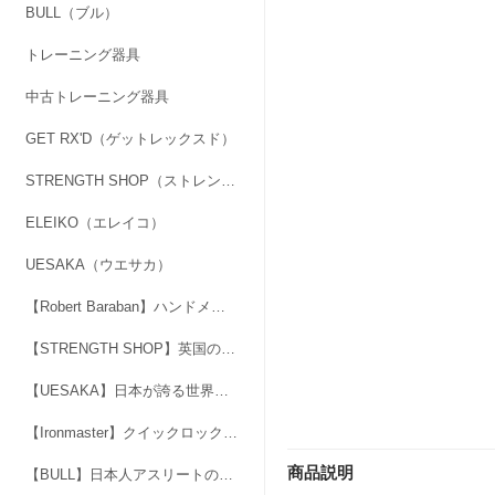
BULL（ブル）
トレーニング器具
中古トレーニング器具
GET RX'D（ゲットレックスド）
STRENGTH SHOP（ストレングスショップ）
ELEIKO（エレイコ）
UESAKA（ウエサカ）
【Robert Baraban】ハンドメイドのアジャスタブル・ハンドグリッパー
【STRENGTH SHOP】英国の人気ブランド「力」マーク
【UESAKA】日本が誇る世界基準のブランド。最高品質のバーベル、ダンベル
【Ironmaster】クイックロックダンベル＆スーパーベンチ
商品説明
【BULL】日本人アスリートのためにつくられた本格フリーウエイトブランド