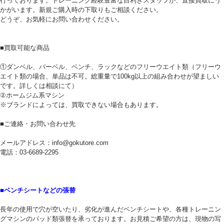
行っております。トレーニング経験豊富な目利きスタッフが、直接買取にう
かがいます。新規ご購入時の下取りもご相談ください。
どうぞ、お気軽にお問い合わせください。
■買取可能な商品
①ダンベル、バーベル、ベンチ、ラックなどのフリーウエイト類（フリーウ
エイト類の場合、単品は不可。総重量で100kg以上の組み合わせが望ましい
です。詳しくは相談にて）
②ホームジム系マシン
※ブランドによっては、買取できない場合もあります。
■ご連絡・お問い合わせ先
メールアドレス：info@gokutore.com
電話：03-6689-2295
■ベンチシートなどの張替
長年の使用で穴が空いたり、劣化が進んだベンチシートや、各種トレーニン
グマシンのパッド類張替を承っております。お見積ご希望の方は、現物の写