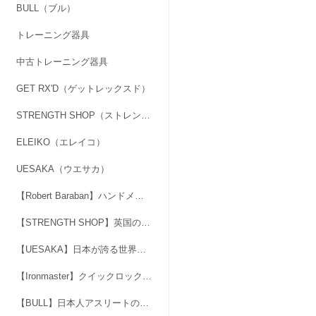
BULL（ブル）
トレーニング器具
中古トレーニング器具
GET RX'D（ゲットレックスド）
STRENGTH SHOP（ストレングスショップ）
ELEIKO（エレイコ）
UESAKA（ウエサカ）
【Robert Baraban】ハンドメイドのアジャスタブル・ハンドグリッパー
【STRENGTH SHOP】英国の人気ブランド「力」マーク
【UESAKA】日本が誇る世界基準のブランド。最高品質のバーベル、ダンベル
【Ironmaster】クイックロックダンベル＆スーパーベンチ
【BULL】日本人アスリートのためにつくられた本格フリーウエイトブランド