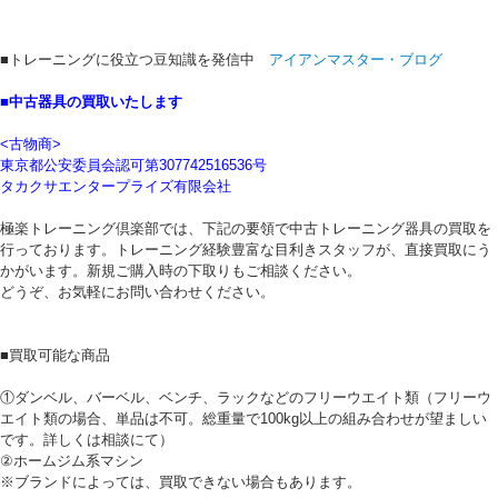
■トレーニングに役立つ豆知識を発信中
アイアンマスター・ブログ
■中古器具の買取いたします
<古物商>
東京都公安委員会認可第307742516536号
タカクサエンタープライズ有限会社
極楽トレーニング倶楽部では、下記の要領で中古トレーニング器具の買取を
行っております。トレーニング経験豊富な目利きスタッフが、直接買取にう
かがいます。新規ご購入時の下取りもご相談ください。
どうぞ、お気軽にお問い合わせください。
■買取可能な商品
①ダンベル、バーベル、ベンチ、ラックなどのフリーウエイト類（フリーウ
エイト類の場合、単品は不可。総重量で100kg以上の組み合わせが望ましい
です。詳しくは相談にて）
②ホームジム系マシン
※ブランドによっては、買取できない場合もあります。