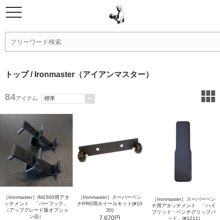
トップ
/ Ironmaster（アイアンマスター）
84
アイテム
［Ironmaster］IM1500用アタ
［Ironmaster］スーパーベン
［Ironmaster］スーパーベン
ッチメント 「バーフック」
チPRO用ホイールキット(#10
チ用アタッチメント 「ハイ
（アップグレード版オプショ
30)
ブリッド・ベンチグリップパ
ン品）
7,670円
ッド」(#1211)