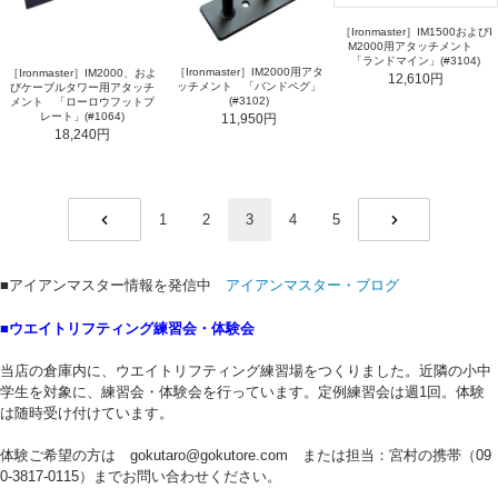
［Ironmaster］IM1500およびI
M2000用アタッチメント
「ランドマイン」(#3104)
［Ironmaster］IM2000用アタ
［Ironmaster］IM2000、およ
12,610円
ッチメント 「バンドペグ」
びケーブルタワー用アタッチ
(#3102)
メント 「ローロウフットプ
レート」(#1064)
11,950円
18,240円
1
2
3
4
5
PREV
NEXT
■アイアンマスター情報を発信中
アイアンマスター・ブログ
■ウエイトリフティング練習会・体験会
当店の倉庫内に、ウエイトリフティング練習場をつくりました。近隣の小中
学生を対象に、練習会・体験会を行っています。定例練習会は週1回。体験
は随時受け付けています。
体験ご希望の方は gokutaro@gokutore.com または担当：宮村の携帯（09
0-3817-0115）までお問い合わせください。