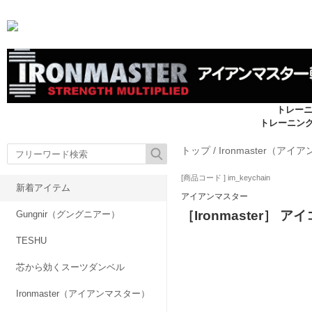
トレー
トレーニン
トップ
/
Ironmaster（ア
[商品コード ] im_keychain
新着アイテム
アイアンマスター
［Ironmaster］ 
Gungnir（グングニアー）
TESHU
芯から効くスーツダンベル
Ironmaster（アイアンマスター）