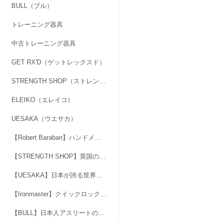
BULL（ブル）
トレーニング器具
中古トレーニング器具
GET RX'D（ゲットレックスド）
STRENGTH SHOP（ストレングスショップ）
ELEIKO（エレイコ）
UESAKA（ウエサカ）
【Robert Baraban】ハンドメイドのアジャスタブル・ハンドグリッパー
【STRENGTH SHOP】英国の人気ブランド「力」マーク
【UESAKA】日本が誇る世界基準のブランド。最高品質のバーベル、ダンベル
【Ironmaster】クイックロックダンベル＆スーパーベンチ
【BULL】日本人アスリートのためにつくられた本格フリーウエイトブランド