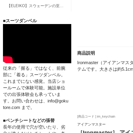
【ELEIKO】スウェーデンの至宝、エレイコのバーベル、グッズ
■スーツダンベル
商品説明
Ironmaster（アイ
従来の「握る」ではなく、前腕
テムです。大きさは約5.1cm×
部に「着る」スーツダンベル。
これまでにない感覚。当店ショ
ールームで体験可能。施設単位
での出張体験会も承っていま
す。お問い合わせは、info@goku
tore.com まで。
[商品コード ] im_keychain
■ベンチシートなどの張替
アイアンマスター
長年の使用で穴が空いたり、劣
［Ironmaster］ 