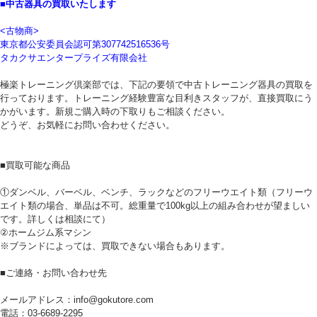
■中古器具の買取いたします
<古物商>
東京都公安委員会認可第307742516536号
タカクサエンタープライズ有限会社
極楽トレーニング倶楽部では、下記の要領で中古トレーニング器具の買取を
行っております。トレーニング経験豊富な目利きスタッフが、直接買取にう
かがいます。新規ご購入時の下取りもご相談ください。
どうぞ、お気軽にお問い合わせください。
■買取可能な商品
①ダンベル、バーベル、ベンチ、ラックなどのフリーウエイト類（フリーウ
エイト類の場合、単品は不可。総重量で100kg以上の組み合わせが望ましい
です。詳しくは相談にて）
②ホームジム系マシン
※ブランドによっては、買取できない場合もあります。
■ご連絡・お問い合わせ先
メールアドレス：info@gokutore.com
電話：03-6689-2295