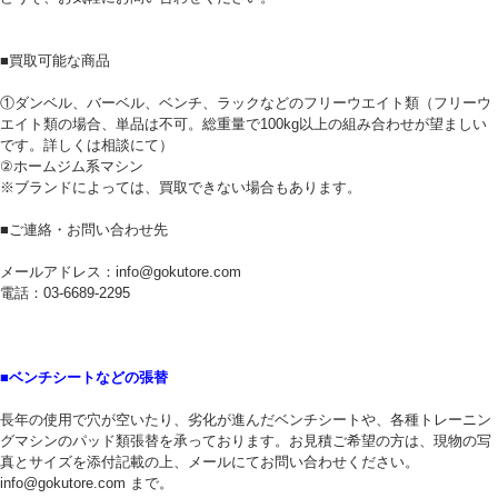
■買取可能な商品
①ダンベル、バーベル、ベンチ、ラックなどのフリーウエイト類（フリーウ
エイト類の場合、単品は不可。総重量で100kg以上の組み合わせが望ましい
です。詳しくは相談にて）
②ホームジム系マシン
※ブランドによっては、買取できない場合もあります。
■ご連絡・お問い合わせ先
メールアドレス：info@gokutore.com
電話：03-6689-2295
■ベンチシートなどの張替
長年の使用で穴が空いたり、劣化が進んだベンチシートや、各種トレーニン
グマシンのパッド類張替を承っております。お見積ご希望の方は、現物の写
真とサイズを添付記載の上、メールにてお問い合わせください。
info@gokutore.com まで。