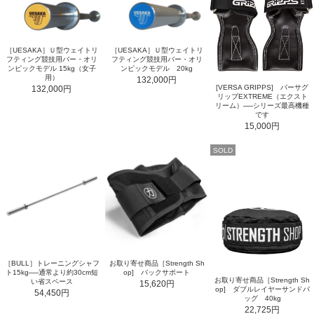
［UESAKA］Ｕ型ウェイトリ
［UESAKA］Ｕ型ウェイトリ
フティング競技用バー・オリ
フティング競技用バー・オリ
ンピックモデル 15kg（女子
ンピックモデル 20kg
用）
132,000円
[VERSA GRIPPS] バーサグ
132,000円
リップEXTREME（エクスト
リーム）──シリーズ最高機種
です
15,000円
SOLD
［BULL］トレーニングシャフ
お取り寄せ商品［Strength Sh
ト15kg──通常より約30cm短
op] バックサポート
お取り寄せ商品［Strength Sh
い省スペース
15,620円
op] ダブルレイヤーサンドバ
54,450円
ッグ 40kg
22,725円