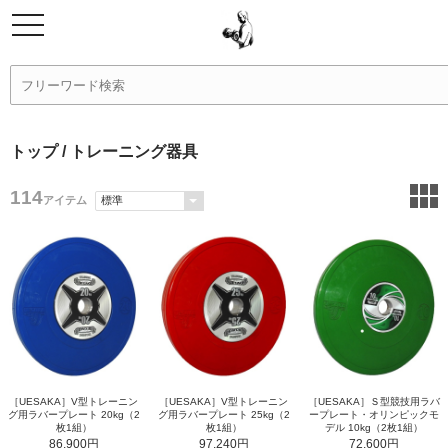
トップ
/ トレーニング器具
114
アイテム
［UESAKA］V型トレーニン
［UESAKA］V型トレーニン
［UESAKA］Ｓ型競技用ラバ
グ用ラバープレート 20kg（2
グ用ラバープレート 25kg（2
ープレート・オリンピックモ
枚1組）
枚1組）
デル 10kg（2枚1組）
86,900円
97,240円
72,600円