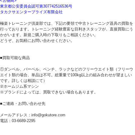
<古物商>
東京都公安委員会認可第307742516536号
タカクサエンタープライズ有限会社
極楽トレーニング倶楽部では、下記の要領で中古トレーニング器具の買取を
行っております。トレーニング経験豊富な目利きスタッフが、直接買取にう
かがいます。新規ご購入時の下取りもご相談ください。
どうぞ、お気軽にお問い合わせください。
■買取可能な商品
①ダンベル、バーベル、ベンチ、ラックなどのフリーウエイト類（フリーウ
エイト類の場合、単品は不可。総重量で100kg以上の組み合わせが望ましい
です。詳しくは相談にて）
②ホームジム系マシン
※ブランドによっては、買取できない場合もあります。
■ご連絡・お問い合わせ先
メールアドレス：info@gokutore.com
電話：03-6689-2295