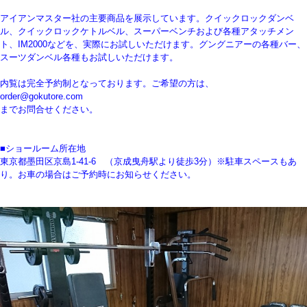
アイアンマスター社の主要商品を展示しています。クイックロックダンベ
ル、クイックロックケトルベル、スーパーベンチおよび各種アタッチメン
ト、IM2000などを、実際にお試しいただけます。グングニアーの各種バー、
スーツダンベル各種もお試しいただけます。
内覧は完全予約制となっております。ご希望の方は、
order@gokutore.com
までお問合せください。
■ショールーム所在地
東京都墨田区京島1-41-6 （京成曳舟駅より徒歩3分）※駐車スペースもあ
り。お車の場合はご予約時にお知らせください。