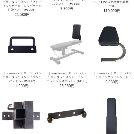
チ用アタッチメント「ノルデ
チPRO V2 人気機種の最新モ
スタンド」（#3114）
ィックカール・レッグホール
デル
7,700円
ドダウン」（#1006）
110,020円
21,580円
［Ironmaster］スーパーベン
［Ironmaster］スーパーベン
［Ironmaster］スーパーベン
チ用アタッチメント「ベンチ
チ用アタッチメント 「シー
チ用インクラインシート
ハンドル」(#3112)
テッドプレスパッド」(#3109)
9,880円
4,900円
26,280円