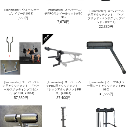
［Ironmaster］ウォールオー
［Ironmaster］スーパーベン
［Ironmaster］スーパーベン
ガナイザー(#1033)
チPRO用ホイールキット(#10
チ用アタッチメント 「ハイ
30)
11,550円
ブリッド・ベンチグリップパ
7,670円
ッド」(#1211)
22,330円
［Ironmaster］スーパーベン
［Ironmaster］スーパーベン
［Ironmaster］ケーブルタワ
チ用アタッチメント 「バー
チPRO用アタッチメント
ー用シートアタッチメント(#1
ベルスポッティングスタン
「レッグアタッチメントPR
086)
ド」(#1028, #1044)
O」(#1024)
31,665円
57,880円
37,400円